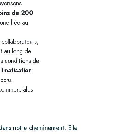
avorisons
oins de 200
bone liée au
 collaborateurs,
ut au long de
s conditions de
climatisation
ccru.
commerciales
e dans notre cheminement. Elle