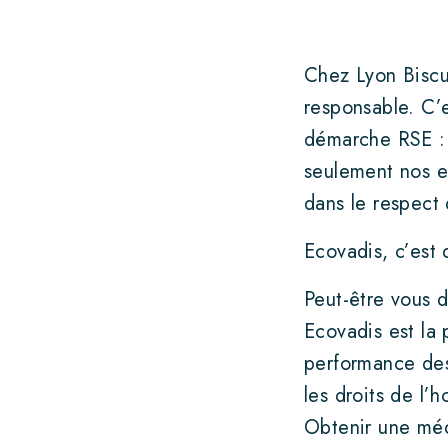
ACTUALITÉS
Chez Lyon Biscu
Presse
responsable. C’
Salons
démarche RSE : 
Nouveautés
seulement nos ef
dans le respect 
CONTACTER LYON
Ecovadis, c’est 
BISCUIT
Peut-être vous 
Ecovadis est la 
CONTACT PRESSE
performance des 
les droits de l’
POLITIQUE RSE
Obtenir une méda