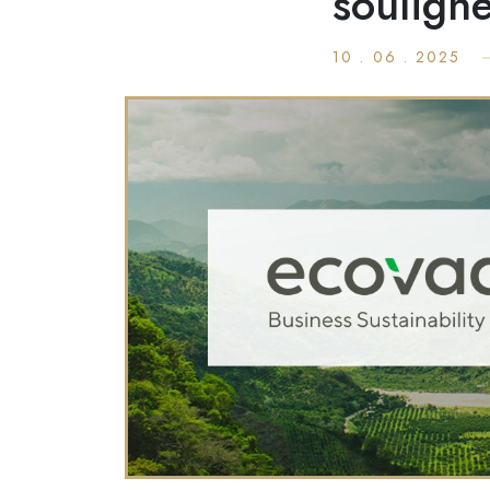
soulign
ACCUEIL
10 . 06 . 2025
L’ENTREPRISE
NOS GAMMES
La Basquaise
Lyon biscuit
Sira
Premium
La Croquille