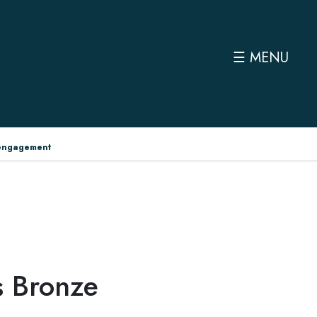
☰ MENU
 engagement
s Bronze