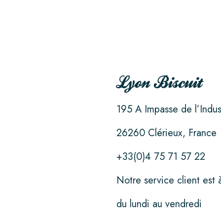
L’ENTREPRISE
NOS GAMMES
La Basquaise
Lyon Biscuit
Lyon biscuit
195 A Impasse de l’Indus
Sira
26260 Clérieux, France
Premium
+33(0)4 75 71 57 22
La Croquille
Notre service client est 
ACTUALITÉS
du lundi au vendredi
Presse