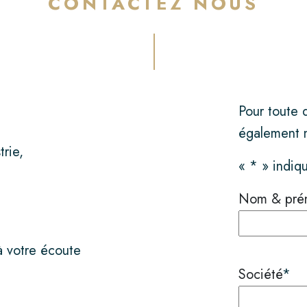
CONTACTEZ NOUS
Pour toute 
également n
trie,
«
*
» indiqu
Nom & pré
à votre écoute
Société
*