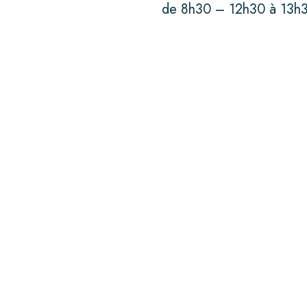
de 8h30 – 12h30 à 13h
Salons
Nouveautés
CONTACTER LYON
BISCUIT
CONTACT PRESSE
POLITIQUE RSE