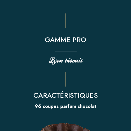
ACTUALITÉS
Presse
GAMME PRO
Salons
Nouveautés
Lyon biscuit
CONTACTER LYON BISCUIT
CONTACT PRESSE
POLITIQUE RSE
CARACTÉRISTIQUES
96 coupes parfum chocolat