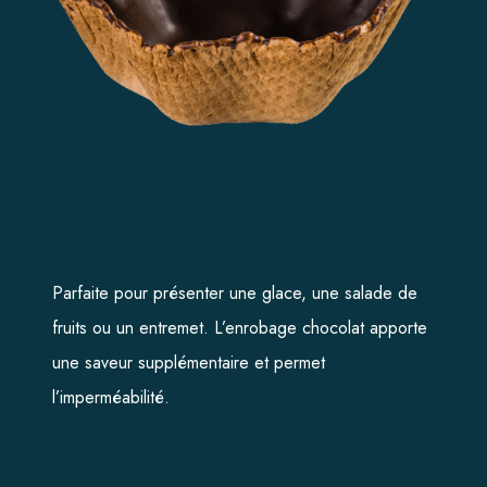
ACCUEIL
L’ENTREPRISE
NOS GAMMES
La Basquaise
Parfaite pour présenter une glace, une salade de
fruits ou un entremet. L’enrobage chocolat apporte
Lyon biscuit
une saveur supplémentaire et permet
Sira
l’imperméabilité.
Premium
La Croquille