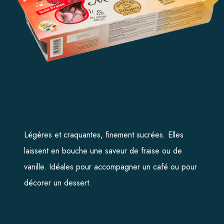
ACCUEIL
L’ENTREPRISE
NOS GAMMES
La Basquaise
Légères et craquantes, finement sucrées. Elles
Lyon biscuit
laissent en bouche une saveur de fraise ou de
vanille. Idéales pour accompagner un café ou pour
Sira
décorer un dessert.
Premium
La Croquille