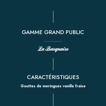
ACTUALITÉS
Presse
Salons
GAMME GRAND PUBLIC
Nouveautés
La Basquaise
CONTACTER LYON BISCUIT
CONTACT PRESSE
POLITIQUE RSE
CARACTÉRISTIQUES
Gouttes de meringues vanille fraise