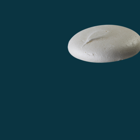
L’ENTREPRISE
NOS GAMMES
La Basquaise
Lyon biscuit
Sira
Premium
La Croquille
ACTUALITÉS