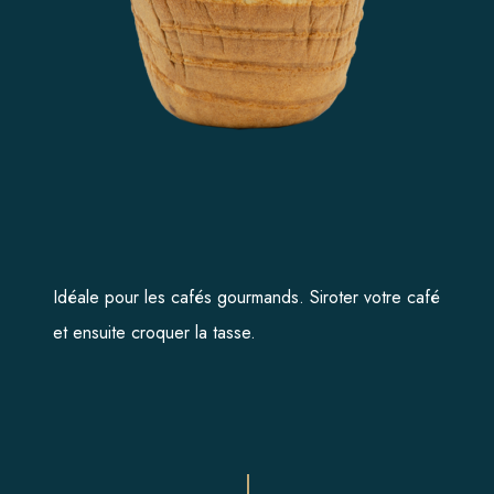
ACCUEIL
L’ENTREPRISE
NOS GAMMES
La Basquaise
Idéale pour les cafés gourmands. Siroter votre café
Lyon biscuit
et ensuite croquer la tasse.
Sira
Premium
La Croquille