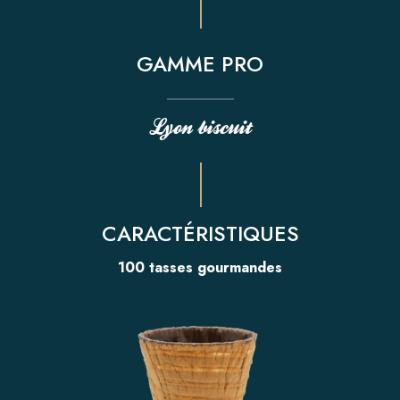
ACTUALITÉS
GAMME PRO
Presse
Salons
Lyon biscuit
Nouveautés
CONTACTER LYON BISCUIT
CARACTÉRISTIQUES
CONTACT PRESSE
100 tasses gourmandes
POLITIQUE RSE