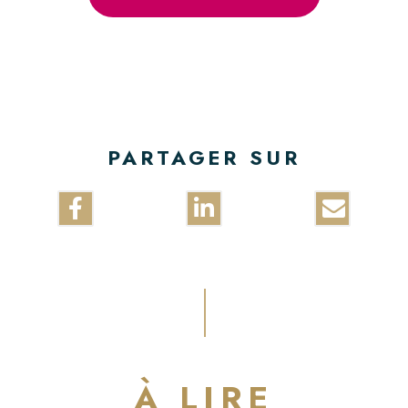
ACTUALITÉS
Presse
Salons
PARTAGER SUR
Nouveautés
CONTACTER LYON BISCUIT
CONTACT PRESSE
POLITIQUE RSE
À LIRE