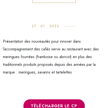
27 . 01 . 2022
ACCUEIL
L’ENTREPRISE
Présentation des nouveautés pour innover dans
l’accompagnement des cafés servis au restaurant avec des
NOS GAMMES
meringues fourrées (framboise ou abricot) en plus des
La Basquaise
traditionnels produits proposés depuis des années par la
marque : meringues, savarins et tartelettes
Lyon biscuit
Sira
Premium
TÉLÉCHARGER LE CP
La Croquille