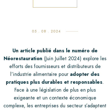
05 . 08 . 2024
ACCUEIL
L’ENTREPRISE
Un article publié dans le numéro de
Néorestauration
(Juin Juillet 2024) explore les
NOS GAMMES
efforts des fournisseurs et distributeurs de
La Basquaise
l’industrie alimentaire pour
adopter des
pratiques plus durables et responsables
.
Lyon biscuit
Face à une législation de plus en plus
Sira
exigeante et un contexte économique
Premium
complexe, les entreprises du secteur s’adaptent