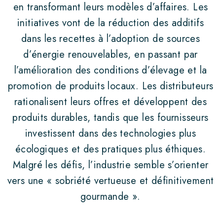
en transformant leurs modèles d’affaires. Les
La Croquille
initiatives vont de la réduction des additifs
ACTUALITÉS
dans les recettes à l’adoption de sources
d’énergie renouvelables, en passant par
Presse
l’amélioration des conditions d’élevage et la
Salons
promotion de produits locaux. Les distributeurs
rationalisent leurs offres et développent des
Nouveautés
produits durables, tandis que les fournisseurs
CONTACTER LYON BISCUIT
investissent dans des technologies plus
CONTACT PRESSE
écologiques et des pratiques plus éthiques.
Malgré les défis, l’industrie semble s’orienter
POLITIQUE RSE
vers une « sobriété vertueuse et définitivement
gourmande ».