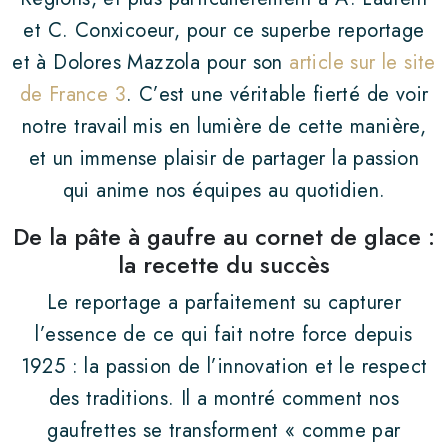
Premium
et C. Conxicoeur, pour ce superbe reportage
et à Dolores Mazzola pour son
article sur le site
La Croquille
de France 3
. C’est une véritable fierté de voir
ACTUALITÉS
notre travail mis en lumière de cette manière,
et un immense plaisir de partager la passion
Presse
qui anime nos équipes au quotidien.
Salons
De la pâte à gaufre au cornet de glace :
Nouveautés
la recette du succès
CONTACTER LYON BISCUIT
Le reportage a parfaitement su capturer
l’essence de ce qui fait notre force depuis
CONTACT PRESSE
1925 : la passion de l’innovation et le respect
POLITIQUE RSE
des traditions. Il a montré comment nos
gaufrettes se transforment « comme par