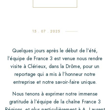
15 . 07 . 2025
ACCUEIL
Quelques jours après le début de l’été,
l’équipe de France 3 est venue nous rendre
L’ENTREPRISE
visite à Clérieux, dans la Drôme, pour un
NOS GAMMES
reportage qui a mis à l’honneur notre
La Basquaise
entreprise et notre savoir-faire unique.
Lyon biscuit
Nous tenons à exprimer notre immense
gratitude à l’équipe de la chaîne France 3
Sira
Régions, et plus particulièrement à A. Laurent